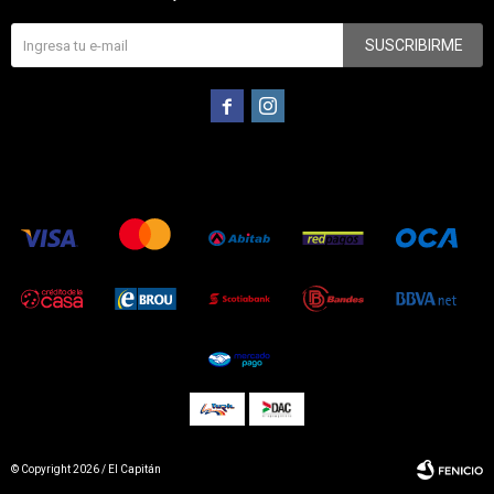
SUSCRIBIRME


© Copyright 2026 / El Capitán