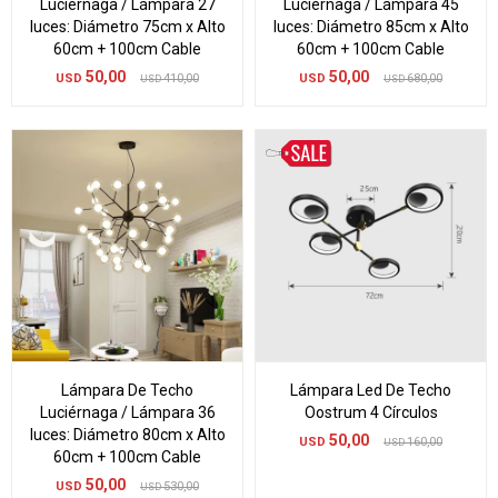
Luciérnaga / Lámpara 27
Luciérnaga / Lámpara 45
luces: Diámetro 75cm x Alto
luces: Diámetro 85cm x Alto
60cm + 100cm Cable
60cm + 100cm Cable
50,00
50,00
USD
410,00
USD
680,00
USD
USD
Lámpara De Techo
Lámpara Led De Techo
Luciérnaga / Lámpara 36
Oostrum 4 Círculos
luces: Diámetro 80cm x Alto
50,00
USD
160,00
USD
60cm + 100cm Cable
50,00
USD
530,00
USD