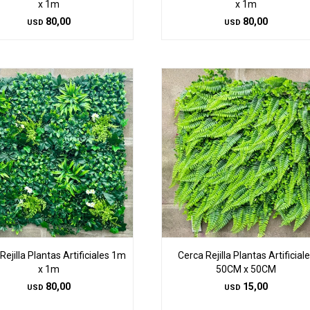
x 1m
x 1m
80,00
80,00
USD
USD
Rejilla Plantas Artificiales 1m
Cerca Rejilla Plantas Artificial
x 1m
50CM x 50CM
80,00
15,00
USD
USD