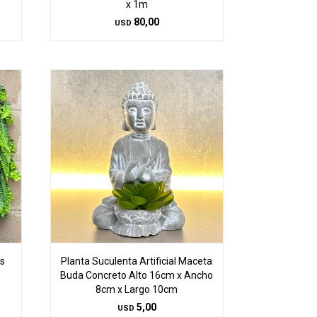
x 1m
80,00
USD
es
Planta Suculenta Artificial Maceta
Buda Concreto Alto 16cm x Ancho
8cm x Largo 10cm
5,00
USD