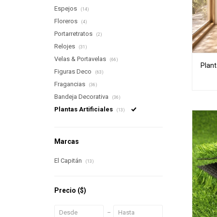
Espejos
(14)
Floreros
(4)
Portarretratos
(2)
Relojes
(31)
Velas & Portavelas
(66)
Planta
Figuras Deco
(63)
Fragancias
(36)
Bandeja Decorativa
(36)
Plantas Artificiales
(13)
Marcas
El Capitán
(13)
Precio
($)