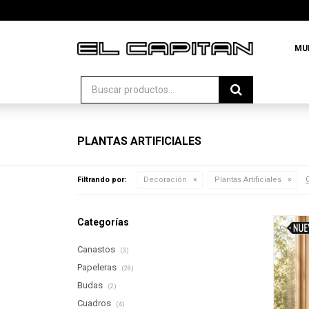
MU
PLANTAS ARTIFICIALES
Q
Filtrando por:
Decoración
Plantas Artificiales
Categorías
Canastos
(3)
Papeleras
(28)
Budas
(2)
Cuadros
(4)