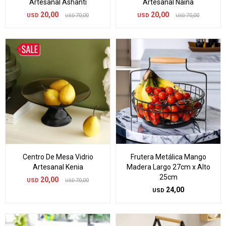
Artesanal Ashanti
Artesanal Naina
20,00
20,00
USD
70,00
USD
70,00
USD
USD
Centro De Mesa Vidrio
Frutera Metálica Mango
Artesanal Kenia
Madera Largo 27cm x Alto
25cm
20,00
USD
70,00
USD
24,00
USD