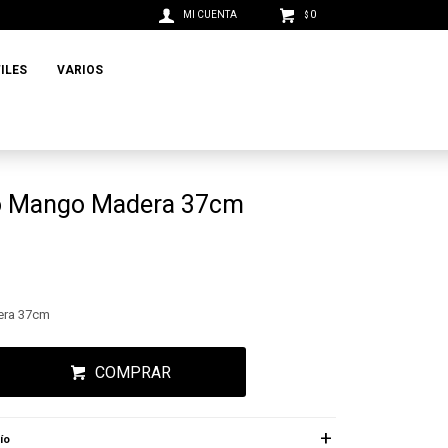
0
$
ILES
VARIOS
ro Mango Madera 37cm
era 37cm
COMPRAR
ío