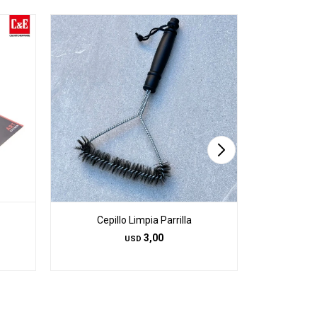
Cepillo Limpia Parrilla
Colador Coc
Man
3,00
USD