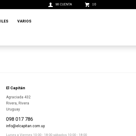
0
$
ILES
VARIOS
El Capitán
Agraciada 432
Rivera
,
Rivera
Uruguay
098 017 786
info@elcapitan.com.uy
Lunes a Viernes 10:00 - 18:00 sábados 10:00 - 18:00