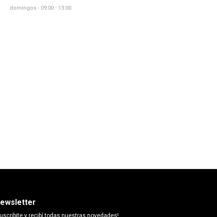
domingos - 09:00 - 13:00
ewsletter
uscribite y recibí todas nuestras novedades!