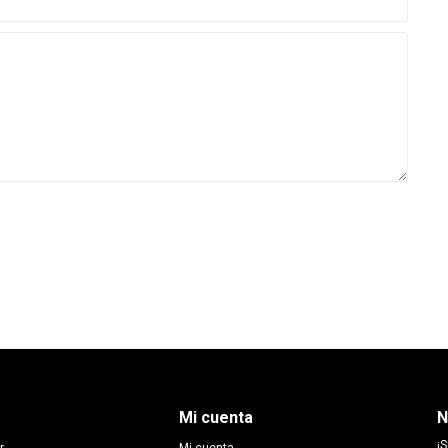
Mi cuenta
N
¡S