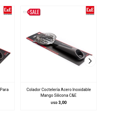
 Para
Colador Coctelería Acero Inoxidable
Espátulas
Mango Silicona C&E
Espátula de
3,00
USD