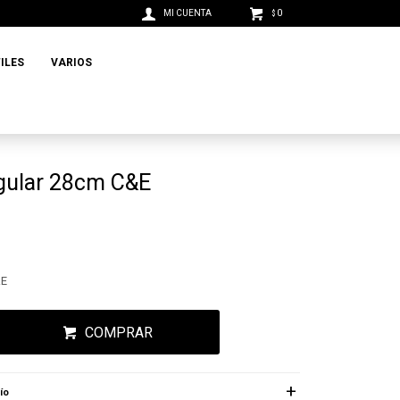
0
$
ILES
VARIOS
ngular 28cm C&E
&E
COMPRAR
ío