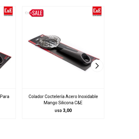
 Para
Colador Coctelería Acero Inoxidable
Espátulas
Mango Silicona C&E
Espátula de
3,00
USD