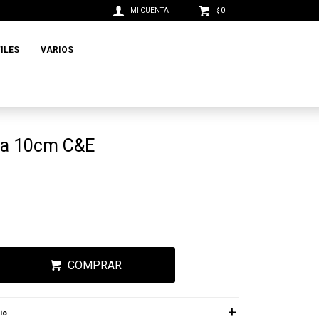
0
$
ILES
VARIOS
na 10cm C&E
COMPRAR
ío