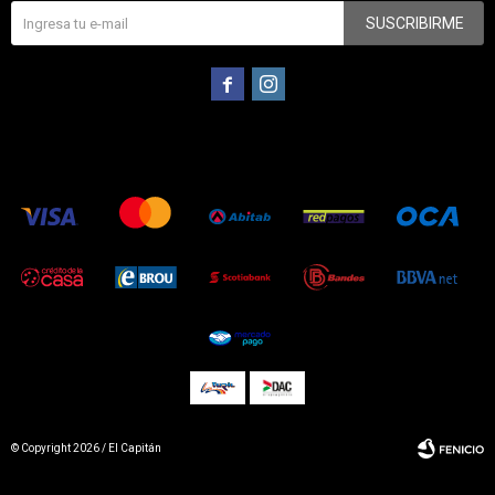
SUSCRIBIRME


© Copyright 2026 / El Capitán