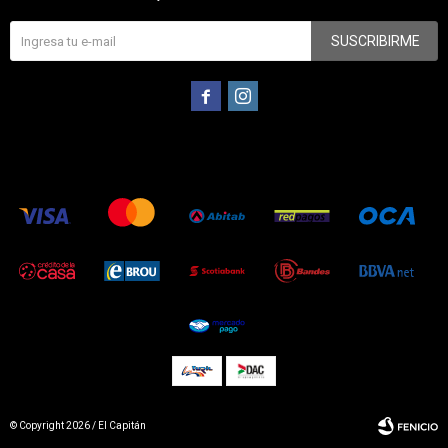
SUSCRIBIRME


© Copyright 2026 / El Capitán