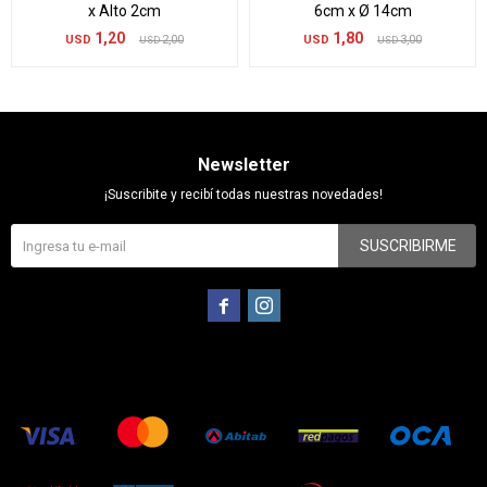
x Alto 2cm
6cm x Ø 14cm
1,20
1,80
USD
2,00
USD
3,00
USD
USD
Newsletter
¡Suscribite y recibí todas nuestras novedades!
SUSCRIBIRME

