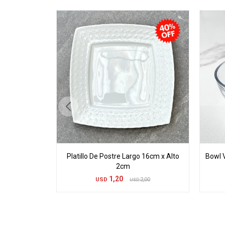
Platillo De Postre Largo 16cm x Alto
Bowl V
2cm
1,20
USD
2,00
USD