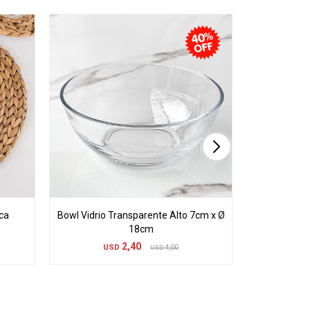
ca
Bowl Vidrio Transparente Alto 7cm x Ø
Plato Redon
18cm
U
2,40
USD
4,00
USD