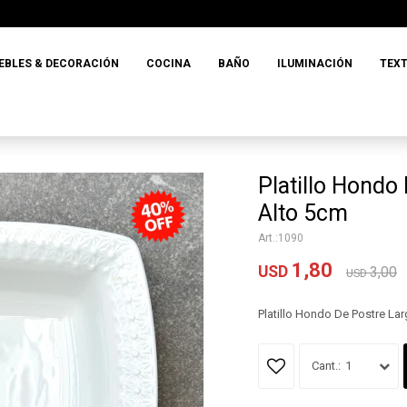
EBLES & DECORACIÓN
COCINA
BAÑO
ILUMINACIÓN
TEXT
Platillo Hondo
Alto 5cm
1090
1,80
USD
3,00
USD
Platillo Hondo De Postre La
1