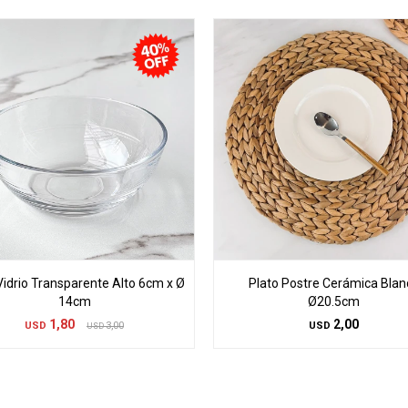
idrio Transparente Alto 6cm x Ø
Plato Postre Cerámica Blan
14cm
Ø20.5cm
1,80
2,00
USD
3,00
USD
USD