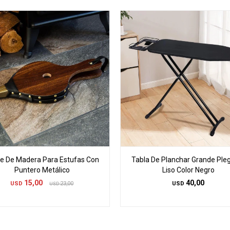
le De Madera Para Estufas Con
Tabla De Planchar Grande Ple
Puntero Metálico
Liso Color Negro
15,00
40,00
USD
23,00
USD
USD