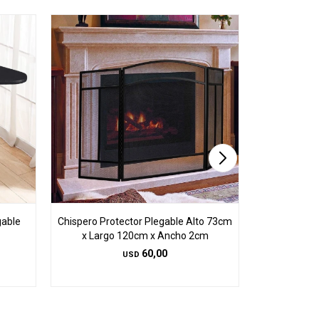
gable
Chispero Protector Plegable Alto 73cm
Juego 4 
x Largo 120cm x Ancho 2cm
72cm/
60,00
USD