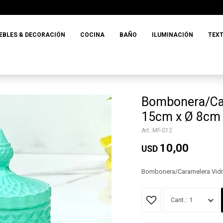
EBLES & DECORACIÓN
COCINA
BAÑO
ILUMINACIÓN
TEXT
Bombonera/Car
15cm x Ø 8cm
MF-S12
10,00
USD
Bombonera/Caramelera Vidr
1