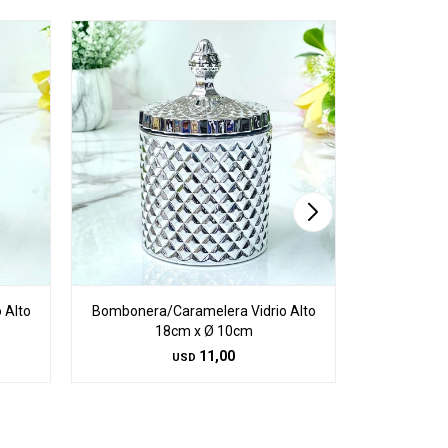
 Alto
Bombonera/Caramelera Vidrio Alto
Bombonera/
18cm x Ø 10cm
1
11,00
USD