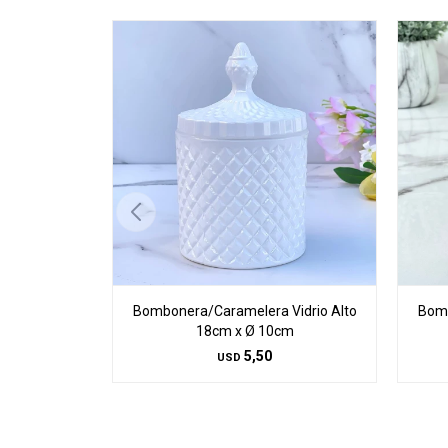
Bombonera/Caramelera Vidrio Alto
Bomb
18cm x Ø 10cm
5,50
USD