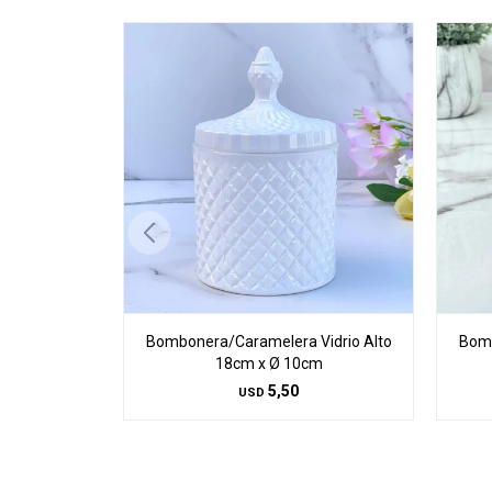
Bombonera/Caramelera Vidrio Alto
Bomb
18cm x Ø 10cm
5,50
USD