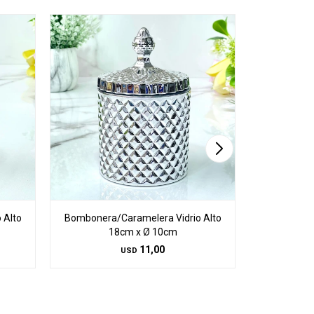
 Alto
Bombonera/Caramelera Vidrio Alto
Bombonera/
18cm x Ø 10cm
1
11,00
USD