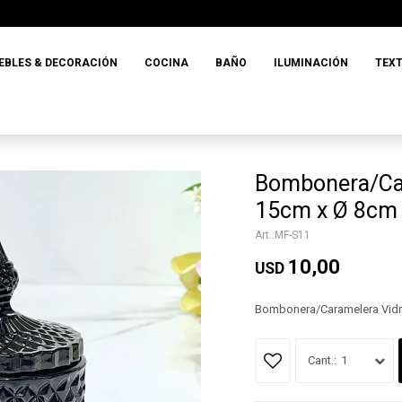
EBLES & DECORACIÓN
COCINA
BAÑO
ILUMINACIÓN
TEXT
Bombonera/Car
15cm x Ø 8cm
MF-S11
10,00
USD
Bombonera/Caramelera Vidr
1