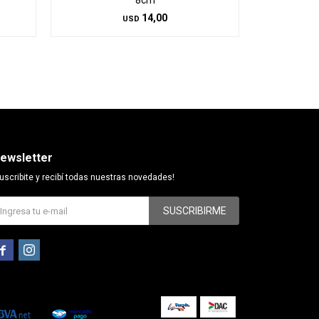
8cm
14,00
USD
ewsletter
uscribite y recibí todas nuestras novedades!
SUSCRIBIRME

