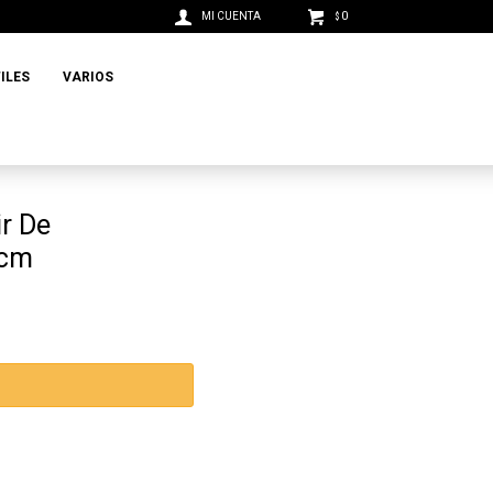
0
$
ILES
VARIOS
r De
5cm