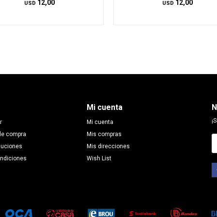
12,00
12,00
USD
USD
Mi cuenta
N
¡S
r
Mi cuenta
de compra
Mis compras
luciones
Mis direcciones
ondiciones
Wish List