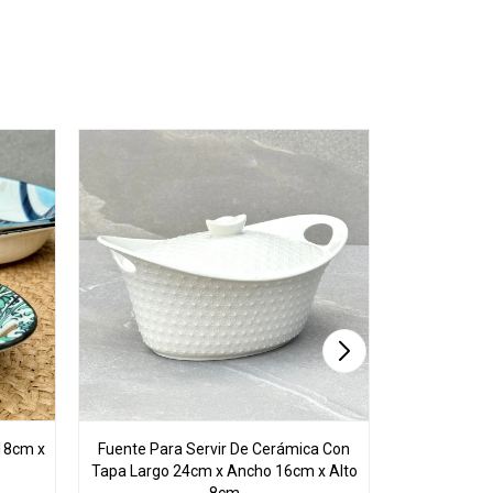
18cm x
Fuente Para Servir De Cerámica Con
Juego De 3 
Tapa Largo 24cm x Ancho 16cm x Alto
C/Asas