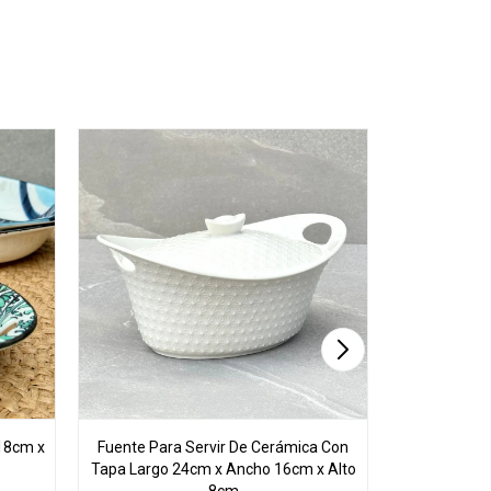
18cm x
Fuente Para Servir De Cerámica Con
Juego De 3 
Tapa Largo 24cm x Ancho 16cm x Alto
C/Asas