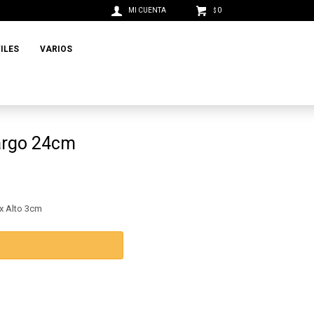
0
$
ILES
VARIOS
argo 24cm
x Alto 3cm