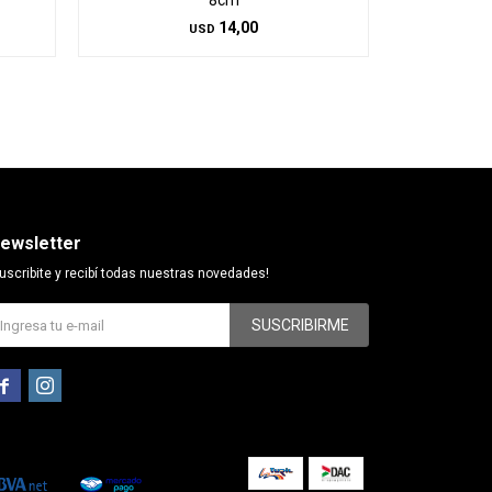
8cm
14,00
USD
ewsletter
uscribite y recibí todas nuestras novedades!
SUSCRIBIRME

