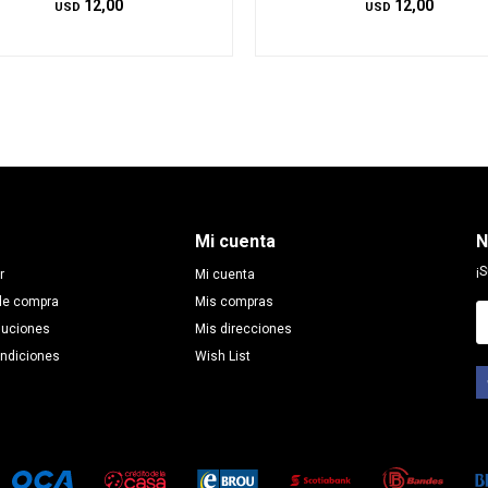
12,00
12,00
USD
USD
Mi cuenta
N
¡S
r
Mi cuenta
de compra
Mis compras
luciones
Mis direcciones
ondiciones
Wish List