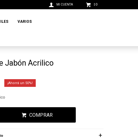
0
$
ILES
VARIOS
 Jabón Acrilico
50
ico
COMPRAR
ío