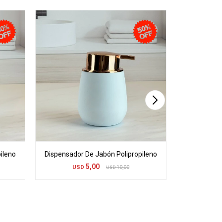
ileno
Dispensador De Jabón Polipropileno
Dispensado
5,00
USD
10,00
US
USD