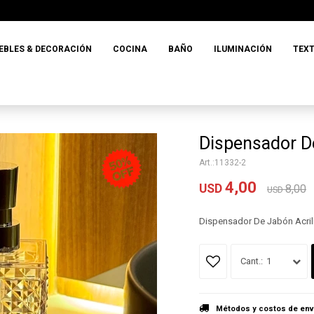
EBLES & DECORACIÓN
COCINA
BAÑO
ILUMINACIÓN
TEXT
Dispensador De
11332-2
4,00
USD
8,00
USD
Dispensador De Jabón Acril
1
Métodos y costos de env