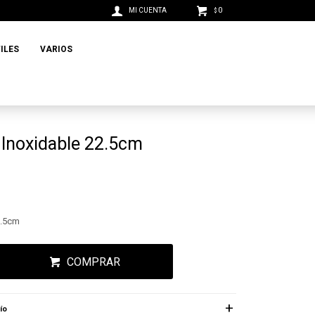
0
$
ILES
VARIOS
 Inoxidable 22.5cm
2.5cm
COMPRAR
ío