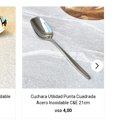
dable
Cuchara Utilidad Punta Cuadrada
Cuchara C
Acero Inoxidable C&E 21cm
4,00
USD