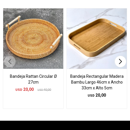
Bandeja Rattan Circular Ø
Bandeja Rectangular Madera
27cm
Bambu Largo 46cm x Ancho
33cm x Alto 5cm
20,00
USD
40,00
USD
20,00
USD