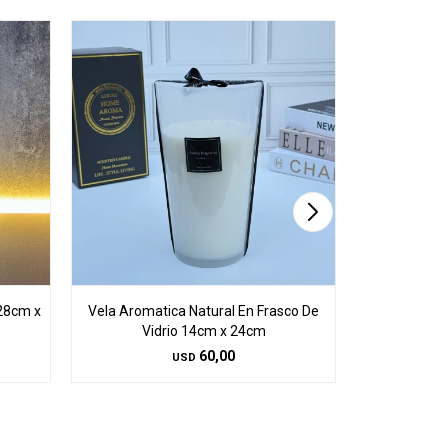
 28cm x
Vela Aromatica Natural En Frasco De
Vela Aromat
Vidrio 14cm x 24cm
Vid
60,00
USD