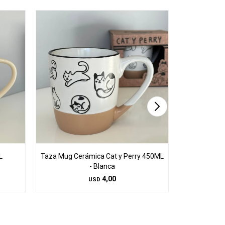
L
Taza Mug Cerámica Cat y Perry 450ML
Tazas De Ce
- Blanca
4,00
USD