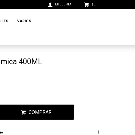
0
$
ILES
VARIOS
ámica 400ML
COMPRAR
ío