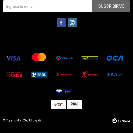
SUSCRIBIRME


© Copyright 2026 / El Capitán