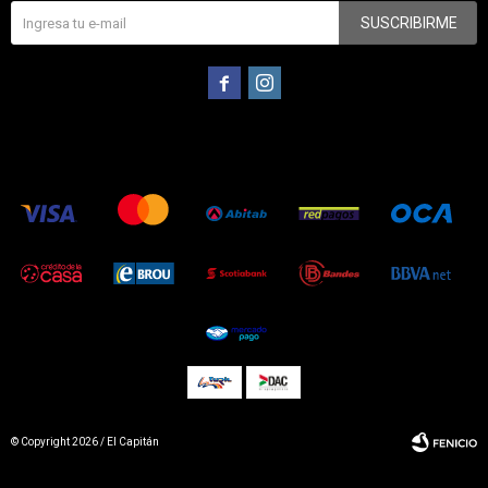
SUSCRIBIRME


© Copyright 2026 / El Capitán