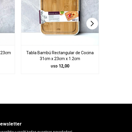
x 23cm
Tabla Bambú Rectangular de Cocina
Tabla Bamb
31cm x 23cm x 1.2cm
31c
12,00
USD
ewsletter