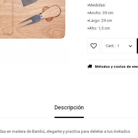
▪️Medidas:
▪️Ancho: 39 cm
▪️Largo: 29 cm
▪️Alto: 1,5 cm
1
Métodos y costos de env
Descripción
as en madera de Bambú, elegante y practica para deleitar a tus invitados.