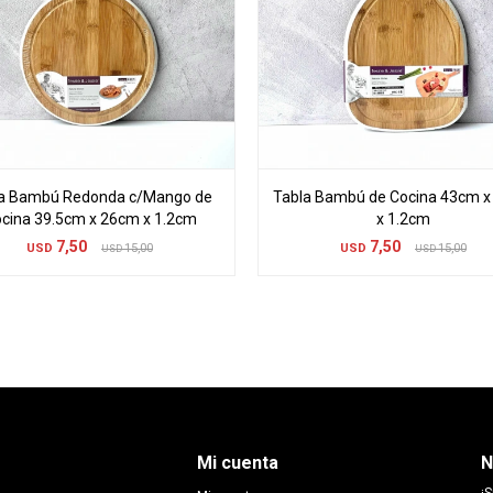
a Bambú Redonda c/Mango de
Tabla Bambú de Cocina 43cm 
cina 39.5cm x 26cm x 1.2cm
x 1.2cm
7,50
7,50
USD
15,00
USD
15,00
USD
USD
Mi cuenta
N