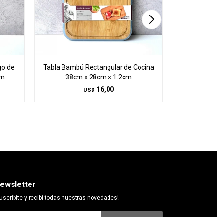
go de
Tabla Bambú Rectangular de Cocina
Tabla Bamb
cm
38cm x 28cm x 1.2cm
16,00
USD
ewsletter
uscribite y recibí todas nuestras novedades!