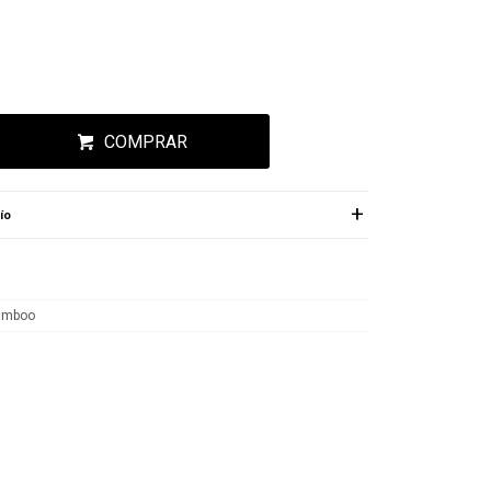
COMPRAR
ío
amboo