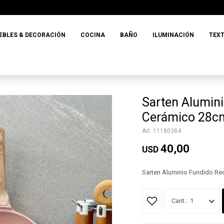
EBLES & DECORACIÓN
COCINA
BAÑO
ILUMINACIÓN
TEXT
Sarten Alumin
Cerámico 28c
11180384
40,00
USD
Sarten Aluminio Fundido R
1