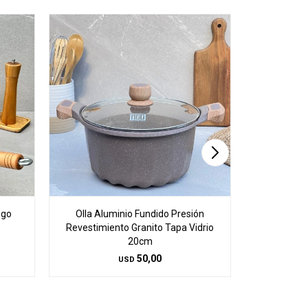
ngo
Olla Aluminio Fundido Presión
Olla Alu
Revestimiento Granito Tapa Vidrio
Revestimie
20cm
50,00
USD