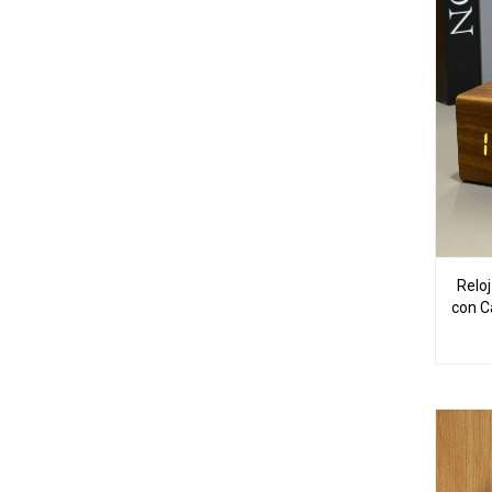
Reloj
con C