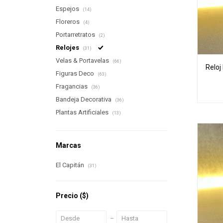
Espejos
(14)
Floreros
(4)
Portarretratos
(2)
Relojes
(31)
Velas & Portavelas
(66)
Reloj
Figuras Deco
(63)
Fragancias
(36)
Bandeja Decorativa
(36)
Plantas Artificiales
(13)
Marcas
El Capitán
(31)
Precio
($)