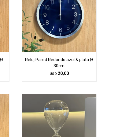
 Ø
Reloj Pared Redondo azul & plata Ø
30cm
20,00
USD