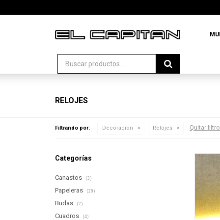
MU
RELOJES
Quitar filtr
Filtrando por:
Decoración
Relojes
Categorías
Canastos
(3)
Papeleras
(28)
Budas
(2)
Cuadros
(4)