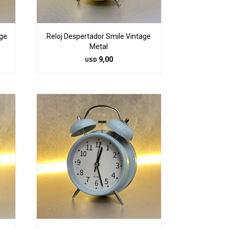
age
Reloj Despertador Smile Vintage
Metal
9,00
USD