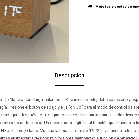
Métodos y costos de env
Descripción
al De Madera Con Carga Inalámbrica Para iniciar el reloj debe conectarlo y es
gía. Presione el botón de abajo y elija "oN:Sd" para el modo de control de s
la se apagará después de 10 segundos. Puede iluminar la pantalla aplaudiendo
bm) o tocando el reloj. Un despertador digital multifunción que muestra la hor
ED brillantes y claras. Muestra la hora en formato 12h/24h y muestra la tempera
larmas en intervalos de unos minutos para reemplazar la función de repetición,