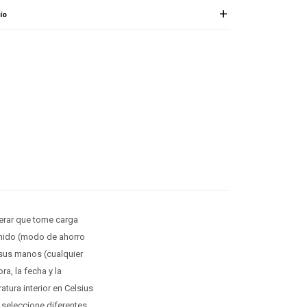
ío
perar que tome carga
onido (modo de ahorro
 sus manos (cualquier
a, la fecha y la
tura interior en Celsius
 seleccione diferentes