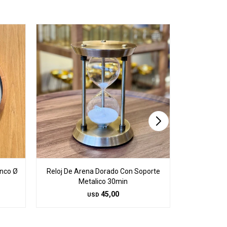
anco Ø
Reloj De Arena Dorado Con Soporte
Reloj De A
Metalico 30min
M
45,00
USD