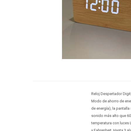
Reloj Despertador Digit
Modo de ahorro de ener
de energía), la pantal
sonido más alto que 60d
temperatura con luces L
y Fahrenheit. Hasta 3 a