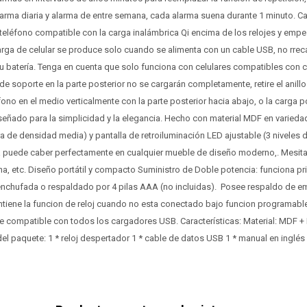
larma diaria y alarma de entre semana, cada alarma suena durante 1 minuto. Ca
teléfono compatible con la carga inalámbrica Qi encima de los relojes y empe
rga de celular se produce solo cuando se alimenta con un cable USB, no rreca
 su batería. Tenga en cuenta que solo funciona con celulares compatibles con c
 de soporte en la parte posterior no se cargarán completamente, retire el anill
fono en el medio verticalmente con la parte posterior hacia abajo, o la carga po
señado para la simplicidad y la elegancia. Hecho con material MDF en varieda
ra de densidad media) y pantalla de retroiluminación LED ajustable (3 niveles de
puede caber perfectamente en cualquier mueble de diseño moderno,. Mesita
ina, etc. Diseño portátil y compacto Suministro de Doble potencia: funciona p
enchufada o respaldado por 4 pilas AAA (no incluidas). Posee respaldo de em
tiene la funcion de reloj cuando no esta conectado bajo funcion programable
able compatible con todos los cargadores USB. Características: Material: MDF
l paquete: 1 * reloj despertador 1 * cable de datos USB 1 * manual en inglés