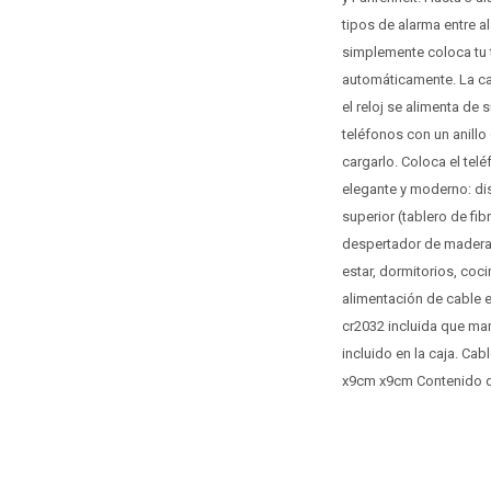
tipos de alarma entre a
simplemente coloca tu 
automáticamente. La ca
el reloj se alimenta de
teléfonos con un anillo
cargarlo. Coloca el telé
elegante y moderno: di
superior (tablero de fib
despertador de madera 
estar, dormitorios, coc
alimentación de cable 
cr2032 incluida que man
incluido en la caja. C
x9cm x9cm Contenido de