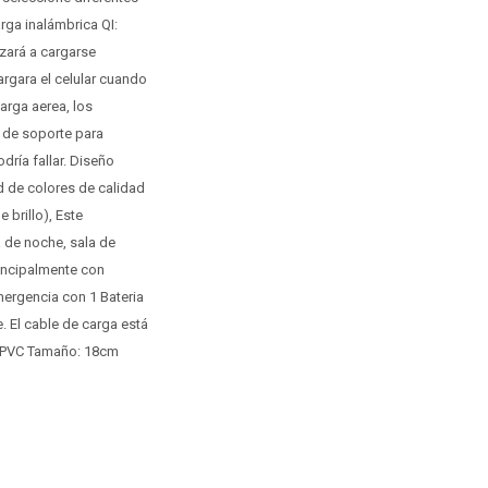
rga inalámbrica QI:
zará a cargarse
rgara el celular cuando
arga aerea, los
o de soporte para
dría fallar. Diseño
d de colores de calidad
 brillo), Este
 de noche, sala de
rincipalmente con
ergencia con 1 Bateria
. El cable de carga está
 + PVC Tamaño: 18cm