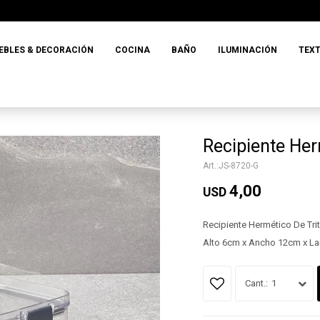
EBLES & DECORACIÓN
COCINA
BAÑO
ILUMINACIÓN
TEXT
Recipiente He
JS-8720-G
4,00
USD
Recipiente Hermético De Tr
Alto 6cm x Ancho 12cm x L
1