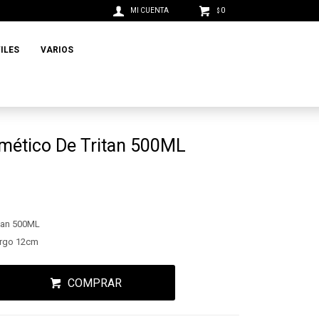
0
$
ILES
VARIOS
rmético De Tritan 500ML
itan 500ML
argo 12cm
COMPRAR