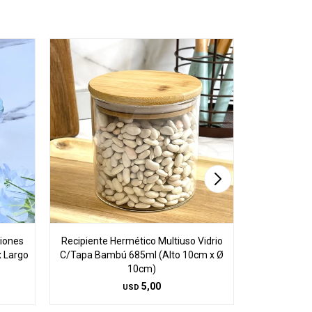
siones
Recipiente Hermético Multiuso Vidrio
Frascos D
 Largo
C/Tapa Bambú 685ml (Alto 10cm x Ø
Circular 10
10cm)
5,00
USD