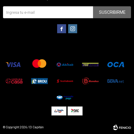
SUSCRIBIRME


© Copyright 2026 / El Capitán