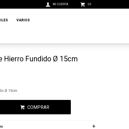
0
$
ILES
VARIOS
he Hierro Fundido Ø 15cm
ido Ø 15cm
COMPRAR
ío