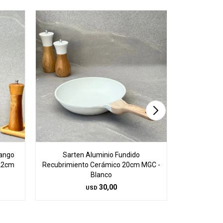
Mango
Sarten Aluminio Fundido
Sarte
22cm
Recubrimiento Cerámico 20cm MGC -
Recubrimie
Blanco
30,00
USD