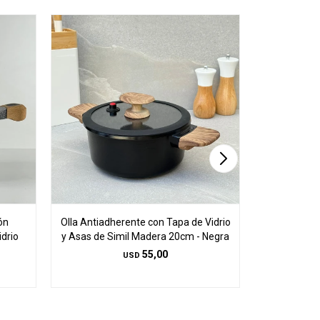
ón
Olla Antiadherente con Tapa de Vidrio
Olla Antiadh
drio
y Asas de Simil Madera 20cm - Negra
y Asas de S
55,00
USD