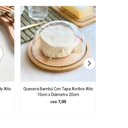
y Alto
Quesera Bambú Con Tapa Acrílico Alto
Molde St
10cm x Diámetro 20cm
(antiadher
7,00
USD