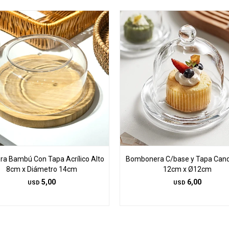
ra Bambú Con Tapa Acrílico Alto
Bombonera C/base y Tapa Cand
8cm x Diámetro 14cm
12cm x Ø12cm
5,00
6,00
USD
USD