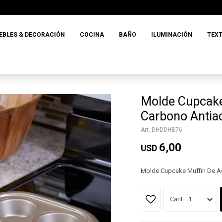
EBLES & DECORACIÓN
COCINA
BAÑO
ILUMINACIÓN
TEXT
Molde Cupcake
Carbono Antia
DHDDHB76
6,00
USD
Molde Cupcake Muffin De A
1