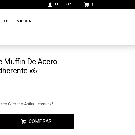
0
$
ILES
VARIOS
 Muffin De Acero
dherente x6
cero Carbono Antiadherente x6
COMPRAR