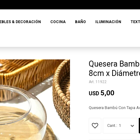
EBLES & DECORACIÓN
COCINA
BAÑO
ILUMINACIÓN
TEXT
Quesera Bambú
8cm x Diámet
11922
5,00
USD
Quesera Bambú Con Tapa Acr
1