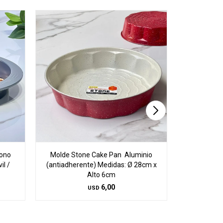
bono
Molde Stone Cake Pan Aluminio
Molde Tor
l /
(antiadherente) Medidas: Ø 28cm x
Ø27
Alto 6cm
6,00
USD