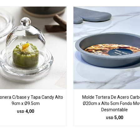
nera C/base y Tapa Candy Alto
Molde Tortera De Acero Car
9cm x Ø9.5cm
Ø20cm x Alto 5cm Fondo Movi
Desmontable
4,00
USD
5,00
USD