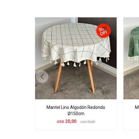
Mantel Lino Algodón Redondo
M
Ø150cm
20,00
USD
40,00
USD