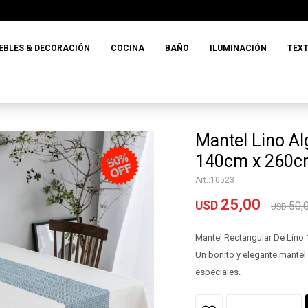
EBLES & DECORACIÓN
COCINA
BAÑO
ILUMINACIÓN
TEXT
Mantel Lino A
140cm x 260
10523
25,00
USD
50,
USD
Mantel Rectangular De Lino
Un bonito y elegante mantel
especiales.