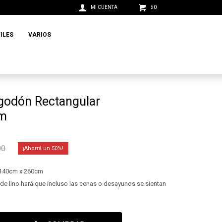
0
$
ILES
VARIOS
lgodón Rectangular
cm
00
50
 140cm x 260cm
 de lino hará que incluso las cenas o desayunos se sientan