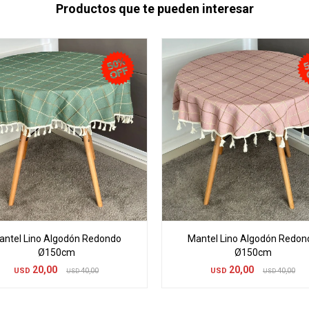
Productos que te pueden interesar
antel Lino Algodón Redondo
Mantel Lino Algodón Redon
Ø150cm
Ø150cm
20,00
20,00
USD
40,00
USD
40,00
USD
USD