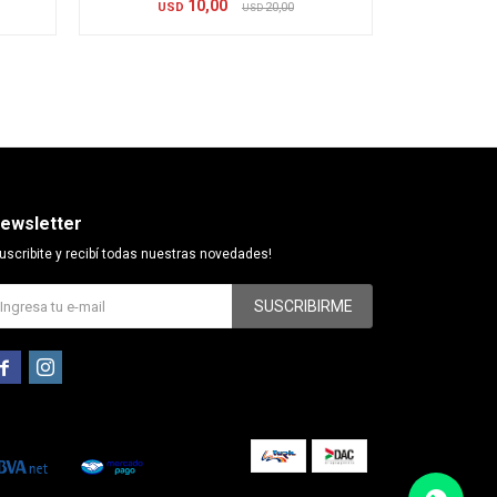
10,00
USD
20,00
USD
ewsletter
uscribite y recibí todas nuestras novedades!
SUSCRIBIRME

