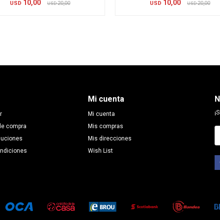
10,00
10,00
USD
20,00
USD
20,00
USD
USD
Mi cuenta
N
¡S
r
Mi cuenta
de compra
Mis compras
luciones
Mis direcciones
ondiciones
Wish List