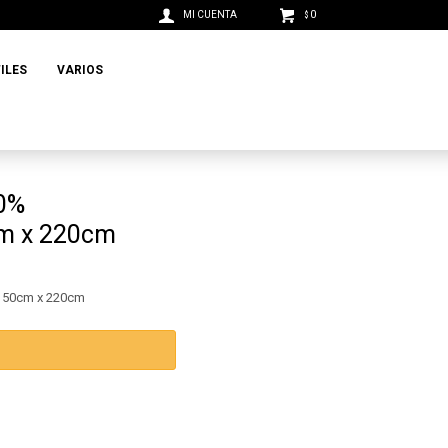
0
$
ILES
VARIOS
00%
cm x 220cm
o 150cm x 220cm