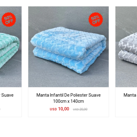
r Suave
Manta Infantil De Poliester Suave
Manta 
100cm x 140cm
10,00
0
USD
20,00
USD