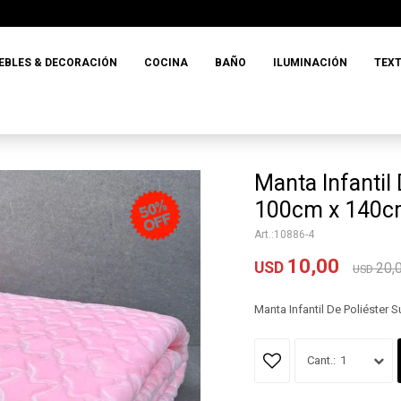
EBLES & DECORACIÓN
COCINA
BAÑO
ILUMINACIÓN
TEXT
Manta Infantil
100cm x 140
10886-4
10,00
USD
20,
USD
Manta Infantil De Poliéster
1