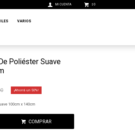
0
$
ILES
VARIOS
 De Poliéster Suave
cm
00
50
 Suave 100cm x 140cm
COMPRAR