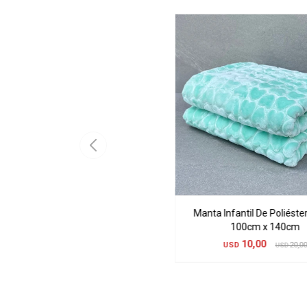
Manta Infantil De Poliéste
100cm x 140cm
10,00
USD
20,0
USD