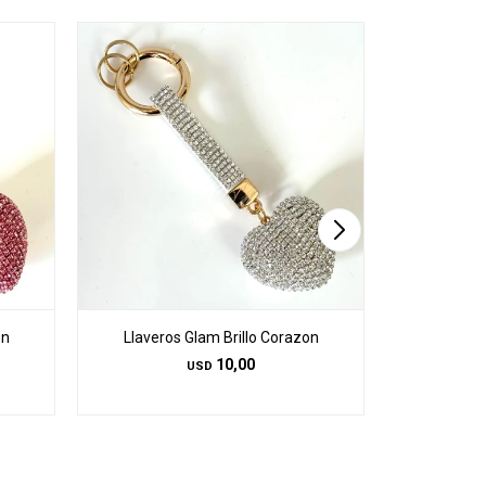
on
Llaveros Glam Brillo Corazon
Llavero
10,00
USD