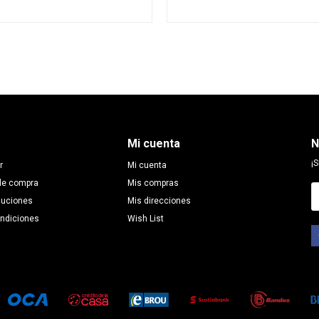
Mi cuenta
N
¡S
r
Mi cuenta
de compra
Mis compras
luciones
Mis direcciones
ondiciones
Wish List