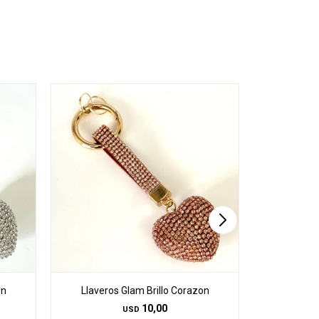
on
Llaveros Glam Brillo Corazon
Juego de 5 L
10,00
USD