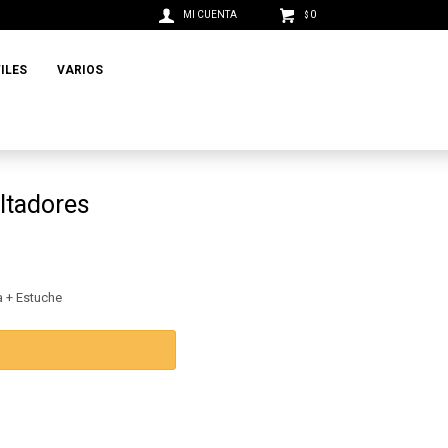
0
$
ILES
VARIOS
ltadores
 + Estuche