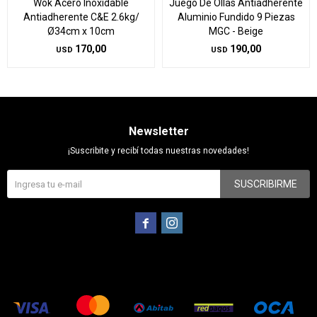
Wok Acero Inoxidable
Juego De Ollas Antiadherente
Antiadherente C&E 2.6kg/
Aluminio Fundido 9 Piezas
Ø34cm x 10cm
MGC - Beige
170,00
190,00
USD
USD
Newsletter
¡Suscribite y recibí todas nuestras novedades!
SUSCRIBIRME

