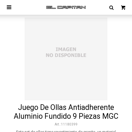

Juego De Ollas Antiadherente
Aluminio Fundido 9 Piezas MGC
11180399
Este set de ollas tiene revestimiento de granito, un material