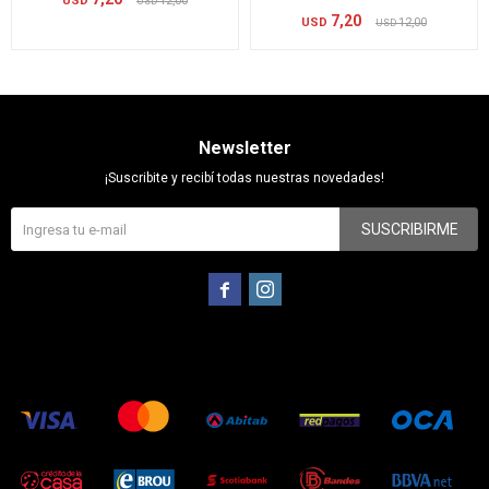
USD
12,00
USD
7,20
USD
12,00
USD
Newsletter
¡Suscribite y recibí todas nuestras novedades!
SUSCRIBIRME

