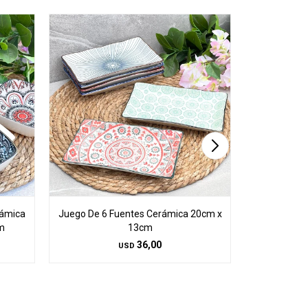
rámica
Juego De 6 Fuentes Cerámica 20cm x
Juego De 6 
m
13cm
C/Asas
36,00
USD