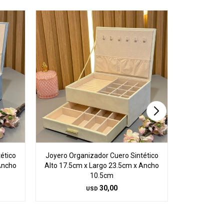
ético
Joyero Organizador Cuero Sintético
Joyero Org
Ancho
Alto 17.5cm x Largo 23.5cm x Ancho
Alto 17.5c
10.5cm
30,00
USD