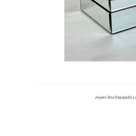
Joyero Box Espejado L