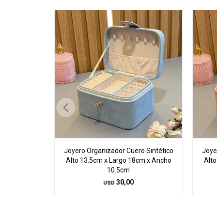
Joyero Organizador Cuero Sintético
Joye
Alto 13.5cm x Largo 18cm x Ancho
Alto
10.5cm
30,00
USD