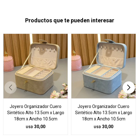
Productos que te pueden interesar
Joyero Organizador Cuero
Joyero Organizador Cuero
Sintético Alto 13.5cm x Largo
Sintético Alto 13.5cm x Largo
18cm x Ancho 10.5cm
18cm x Ancho 10.5cm
30,00
30,00
USD
USD