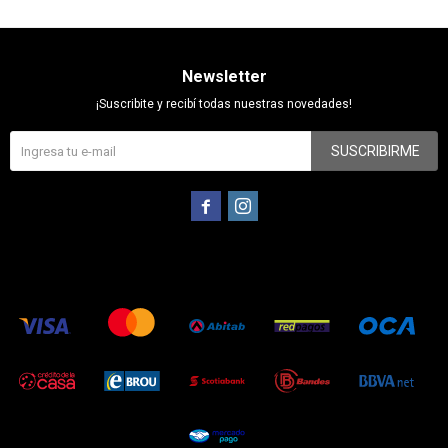
Newsletter
¡Suscribite y recibí todas nuestras novedades!
SUSCRIBIRME

