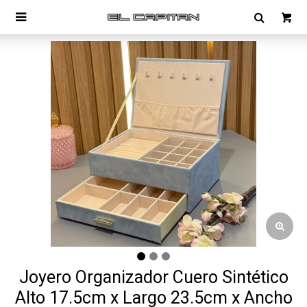

Joyero Organizador Cuero Sintético
Alto 17.5cm x Largo 23.5cm x Ancho