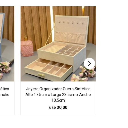
ético
Joyero Organizador Cuero Sintético
Joyero Org
Ancho
Alto 17.5cm x Largo 23.5cm x Ancho
Alto 17.5c
10.5cm
30,00
USD