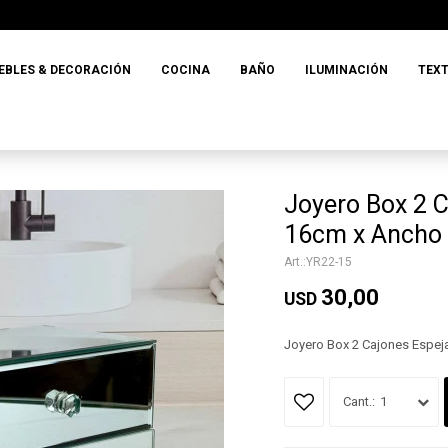
EBLES & DECORACIÓN
COCINA
BAÑO
ILUMINACIÓN
TEXT
Joyero Box 2 
16cm x Ancho 
YR22-15
30,00
USD
Joyero Box 2 Cajones Espe
1