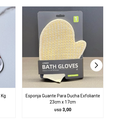
 Kg
Esponja Guante Para Ducha Exfoliante
Limpiador
23cm x 17cm
Rociad
3,00
USD