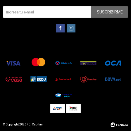
SUSCRIBIRME


© Copyright 2026 / El Capitán