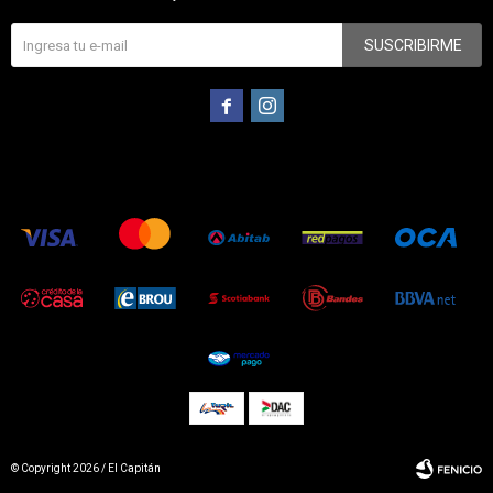
SUSCRIBIRME


© Copyright 2026 / El Capitán