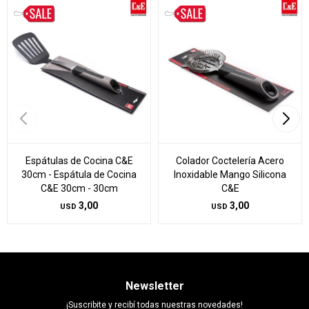
Espátulas de Cocina C&E
Colador Coctelería Acero
30cm - Espátula de Cocina
Inoxidable Mango Silicona
C&E 30cm - 30cm
C&E
3,00
3,00
USD
USD
Newsletter
¡Suscribite y recibí todas nuestras novedades!