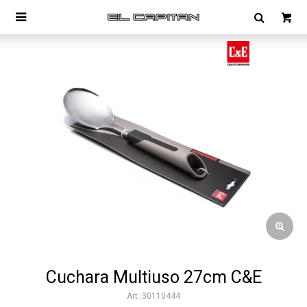

Cuchara Multiuso 27cm C&E
30110444