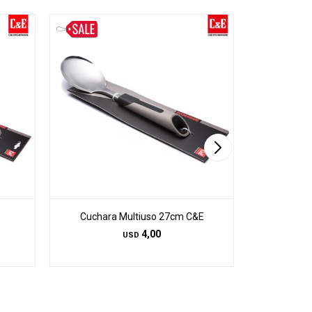
Cuchara Multiuso 27cm C&E
Espátul
4,00
USD