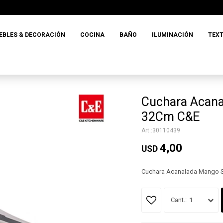
EBLES & DECORACIÓN
COCINA
BAÑO
ILUMINACIÓN
TEXT
Cuchara Acana
32Cm C&E
30110439
4,00
USD
Cuchara Acanalada Mango S
1