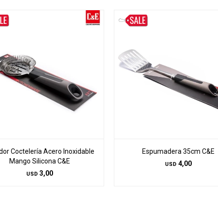
dor Coctelería Acero Inoxidable
Espumadera 35cm C&E
Mango Silicona C&E
4,00
USD
3,00
USD