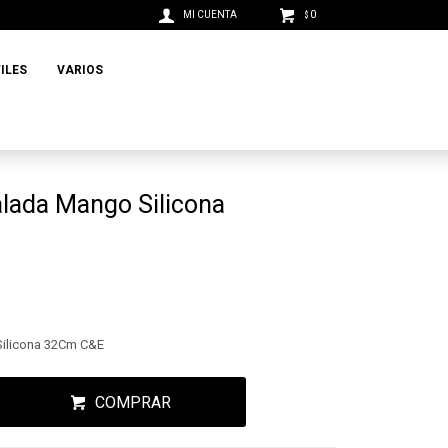
0
$
ILES
VARIOS
lada Mango Silicona
ilicona 32Cm C&E
COMPRAR